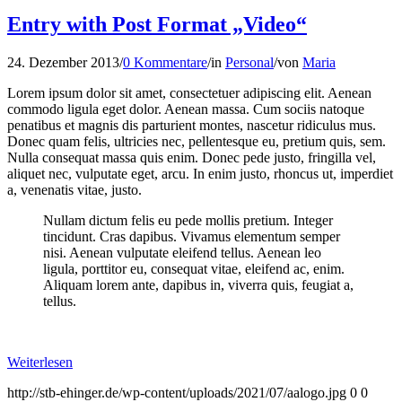
Entry with Post Format „Video“
24. Dezember 2013
/
0 Kommentare
/
in
Personal
/
von
Maria
Lorem ipsum dolor sit amet, consectetuer adipiscing elit. Aenean
commodo ligula eget dolor. Aenean massa. Cum sociis natoque
penatibus et magnis dis parturient montes, nascetur ridiculus mus.
Donec quam felis, ultricies nec, pellentesque eu, pretium quis, sem.
Nulla consequat massa quis enim. Donec pede justo, fringilla vel,
aliquet nec, vulputate eget, arcu. In enim justo, rhoncus ut, imperdiet
a, venenatis vitae, justo.
Nullam dictum felis eu pede mollis pretium. Integer
tincidunt. Cras dapibus. Vivamus elementum semper
nisi. Aenean vulputate eleifend tellus. Aenean leo
ligula, porttitor eu, consequat vitae, eleifend ac, enim.
Aliquam lorem ante, dapibus in, viverra quis, feugiat a,
tellus.
Weiterlesen
http://stb-ehinger.de/wp-content/uploads/2021/07/aalogo.jpg
0
0