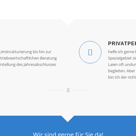
PRIVATP
Umstrukturierung bis hin zur
helfe ich gerne
triebswirtschaftlichen Beratung
Spezialgebiet s
rstellung des Jahresabschlusses
Laien oft undu
begleiten. Aber
bin ich der ric
Wir sind gerne für Sie da!