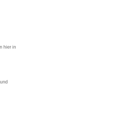
 hier in
 und
d