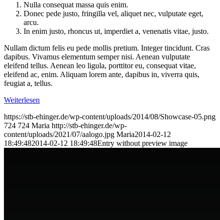
Nulla consequat massa quis enim.
Donec pede justo, fringilla vel, aliquet nec, vulputate eget,
arcu.
In enim justo, rhoncus ut, imperdiet a, venenatis vitae, justo.
Nullam dictum felis eu pede mollis pretium. Integer tincidunt. Cras
dapibus. Vivamus elementum semper nisi. Aenean vulputate
eleifend tellus. Aenean leo ligula, porttitor eu, consequat vitae,
eleifend ac, enim. Aliquam lorem ante, dapibus in, viverra quis,
feugiat a, tellus.
Weiterlesen
https://stb-ehinger.de/wp-content/uploads/2014/08/Showcase-05.png
724
724
Maria
http://stb-ehinger.de/wp-
content/uploads/2021/07/aalogo.jpg
Maria
2014-02-12
18:49:48
2014-02-12 18:49:48
Entry without preview image