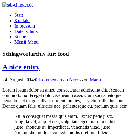
Start
Kontakt
Impressum
Datenschutz
Suche
Menü
Menü
Schlagwortarchiv für:
food
A nice entry
24. August 2014
/
0 Kommentare
/
in
News
/
von
Maria
Lorem ipsum dolor sit amet, consectetuer adipiscing elit. Aenean
commodo ligula eget dolor. Aenean massa. Cum sociis natoque
penatibus et magnis dis parturient montes, nascetur ridiculus mus.
Donec quam felis, ultricies nec, pellentesque eu, pretium quis, sem.
Nulla consequat massa quis enim. Donec pede justo,
fringilla vel, aliquet nec, vulputate eget, arcu. In enim
justo, rhoncus ut, imperdiet a, venenatis vitae, justo.
Nullam dictum felis eu pede mollis pretium. Integer