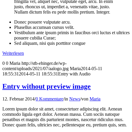
fringilla vel, aliquet nec, vulputate eget, arcu. In enim
justo, rhoncus ut, imperdiet a, venenatis vitae, justo.
Nullam dictum felis eu pede mollis pretium. Integer.
Donec posuere vulputate arcu.
Phasellus accumsan cursus velit.
Vestibulum ante ipsum primis in faucibus orci luctus et ultrices
posuere cubilia Curae;
Sed aliquam, nisi quis porttitor congue
Weiterlesen
0
0
Maria
http://stb-ehinger.de/wp-
content/uploads/2021/07/aalogo.jpg
Maria
2014-05-11
18:55:31
2014-05-11 18:55:31
Entry with Audio
Entry without preview image
12. Februar 2014
/
0 Kommentare
/
in
News
/
von
Maria
Lorem ipsum dolor sit amet, consectetuer adipiscing elit. Aenean
commodo ligula eget dolor. Aenean massa. Cum sociis natoque
penatibus et magnis dis parturient montes, nascetur ridiculus mus.
Donec quam felis, ultricies nec, pellentesque eu, pretium quis, sem.