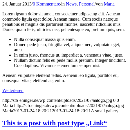
24. Januar 2013
/
0 Kommentare
/
in
News
,
Personal
/
von
Maria
Lorem ipsum dolor sit amet, consectetuer adipiscing elit. Aenean
commodo ligula eget dolor. Aenean massa. Cum sociis natoque
penatibus et magnis dis parturient montes, nascetur ridiculus mus.
Donec quam felis, ultricies nec, pellentesque eu, pretium quis, sem.
Nulla consequat massa quis enim.
Donec pede justo, fringilla vel, aliquet nec, vulputate eget,
arcu.
In enim justo, rhoncus ut, imperdiet a, venenatis vitae, justo.
Nullam dictum felis eu pede mollis pretium. Integer tincidunt.
Cras dapibus. Vivamus elementum semper nisi.
Aenean vulputate eleifend tellus. Aenean leo ligula, porttitor eu,
consequat vitae, eleifend ac, enim.
Weiterlesen
http://stb-ehinger.de/wp-content/uploads/2021/07/aalogo.jpg
0
0
Maria
http://stb-ehinger.de/wp-content/uploads/2021/07/aalogo.jpg
Maria
2013-01-24 18:20:21
2013-01-24 18:20:21
A small gallery
This is a post with post type „Link“