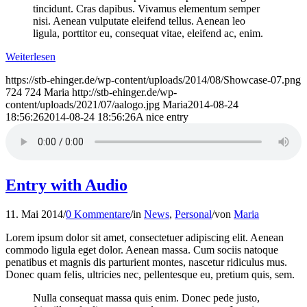
tincidunt. Cras dapibus. Vivamus elementum semper
nisi. Aenean vulputate eleifend tellus. Aenean leo
ligula, porttitor eu, consequat vitae, eleifend ac, enim.
Weiterlesen
https://stb-ehinger.de/wp-content/uploads/2014/08/Showcase-07.png
724
724
Maria
http://stb-ehinger.de/wp-
content/uploads/2021/07/aalogo.jpg
Maria
2014-08-24
18:56:26
2014-08-24 18:56:26
A nice entry
Entry with Audio
11. Mai 2014
/
0 Kommentare
/
in
News
,
Personal
/
von
Maria
Lorem ipsum dolor sit amet, consectetuer adipiscing elit. Aenean
commodo ligula eget dolor. Aenean massa. Cum sociis natoque
penatibus et magnis dis parturient montes, nascetur ridiculus mus.
Donec quam felis, ultricies nec, pellentesque eu, pretium quis, sem.
Nulla consequat massa quis enim. Donec pede justo,