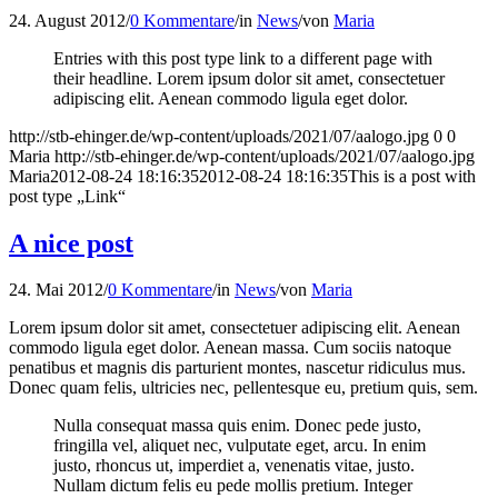
24. August 2012
/
0 Kommentare
/
in
News
/
von
Maria
Entries with this post type link to a different page with
their headline. Lorem ipsum dolor sit amet, consectetuer
adipiscing elit. Aenean commodo ligula eget dolor.
http://stb-ehinger.de/wp-content/uploads/2021/07/aalogo.jpg
0
0
Maria
http://stb-ehinger.de/wp-content/uploads/2021/07/aalogo.jpg
Maria
2012-08-24 18:16:35
2012-08-24 18:16:35
This is a post with
post type „Link“
A nice post
24. Mai 2012
/
0 Kommentare
/
in
News
/
von
Maria
Lorem ipsum dolor sit amet, consectetuer adipiscing elit. Aenean
commodo ligula eget dolor. Aenean massa. Cum sociis natoque
penatibus et magnis dis parturient montes, nascetur ridiculus mus.
Donec quam felis, ultricies nec, pellentesque eu, pretium quis, sem.
Nulla consequat massa quis enim. Donec pede justo,
fringilla vel, aliquet nec, vulputate eget, arcu. In enim
justo, rhoncus ut, imperdiet a, venenatis vitae, justo.
Nullam dictum felis eu pede mollis pretium. Integer