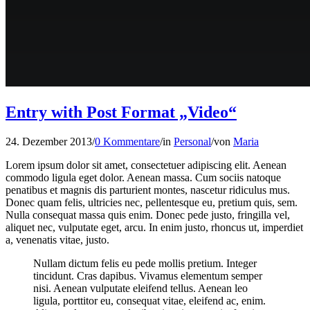
Entry with Post Format „Video“
24. Dezember 2013
/
0 Kommentare
/
in
Personal
/
von
Maria
Lorem ipsum dolor sit amet, consectetuer adipiscing elit. Aenean
commodo ligula eget dolor. Aenean massa. Cum sociis natoque
penatibus et magnis dis parturient montes, nascetur ridiculus mus.
Donec quam felis, ultricies nec, pellentesque eu, pretium quis, sem.
Nulla consequat massa quis enim. Donec pede justo, fringilla vel,
aliquet nec, vulputate eget, arcu. In enim justo, rhoncus ut, imperdiet
a, venenatis vitae, justo.
Nullam dictum felis eu pede mollis pretium. Integer
tincidunt. Cras dapibus. Vivamus elementum semper
nisi. Aenean vulputate eleifend tellus. Aenean leo
ligula, porttitor eu, consequat vitae, eleifend ac, enim.